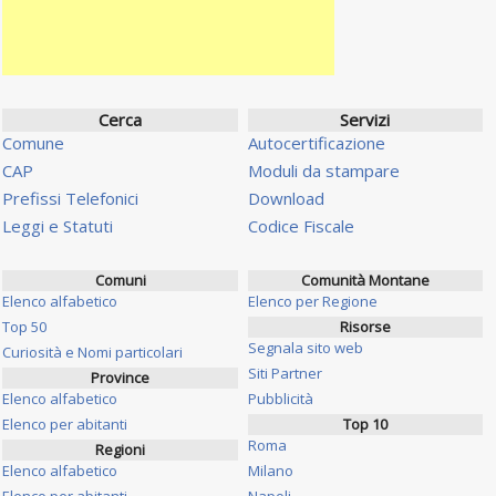
Cerca
Servizi
Comune
Autocertificazione
CAP
Moduli da stampare
Prefissi Telefonici
Download
Leggi e Statuti
Codice Fiscale
Comuni
Comunità Montane
Elenco alfabetico
Elenco per Regione
Top 50
Risorse
Segnala sito web
Curiosità e Nomi particolari
Siti Partner
Province
Elenco alfabetico
Pubblicità
Elenco per abitanti
Top 10
Roma
Regioni
Elenco alfabetico
Milano
Elenco per abitanti
Napoli