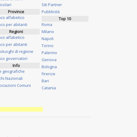
icolari
Siti Partner
Province
Pubblicità
nco alfabetico
Top 10
co per abitanti
Roma
Regioni
Milano
nco alfabetico
Napoli
co per abitanti
Torino
oluoghi di regione
Palermo
nco governatori
Genova
Info
Bologna
e geografiche
Firenze
chi Nazionali
Bari
ociazioni Comuni
Catania