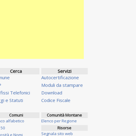
Cerca
Servizi
mune
Autocertificazione
P
Moduli da stampare
fissi Telefonici
Download
gi e Statuti
Codice Fiscale
Comuni
Comunità Montane
nco alfabetico
Elenco per Regione
 50
Risorse
Segnala sito web
iosità e Nomi