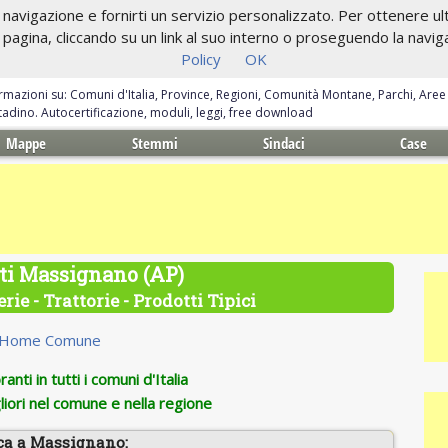
navigazione e fornirti un servizio personalizzato. Per ottenere ulte
gina, cliccando su un link al suo interno o proseguendo la navigazi
Policy
OK
ormazioni su: Comuni d'Italia, Province, Regioni, Comunità Montane, Parchi, Are
ittadino. Autocertificazione, moduli, leggi, free download
Mappe
Stemmi
Sindaci
Case
ti Massignano (AP)
rie - Trattorie - Prodotti Tipici
Home Comune
anti in tutti i comuni d'Italia
iori nel comune e nella regione
ca a Massignano: