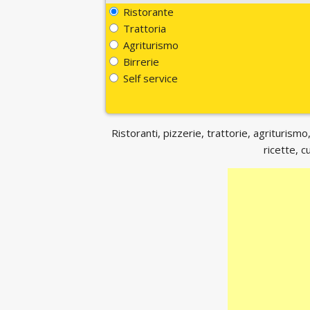
Ristorante
Trattoria
Agriturismo
Birrerie
Self service
Ristoranti, pizzerie, trattorie, agriturismo,
ricette, c