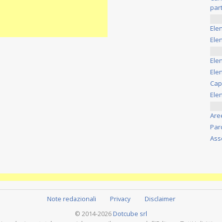
part
Ele
Elen
Ele
Elen
Cap
Ele
Are
Par
Ass
Note redazionali
Privacy
Disclaimer
© 2014-2026
Dotcube srl