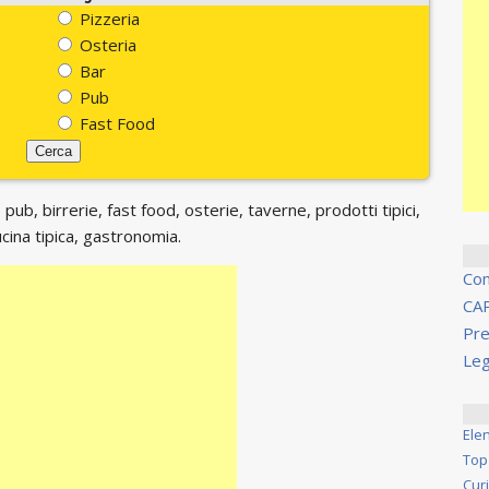
Pizzeria
Osteria
Bar
Pub
Fast Food
 pub, birrerie, fast food, osterie, taverne, prodotti tipici,
ucina tipica, gastronomia.
Co
CA
Pre
Leg
Ele
Top
Cur