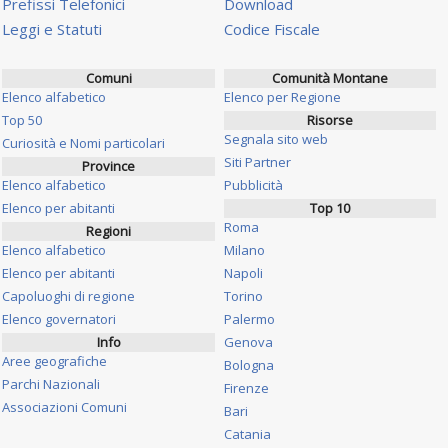
Prefissi Telefonici
Download
Leggi e Statuti
Codice Fiscale
Comuni
Comunità Montane
Elenco alfabetico
Elenco per Regione
Top 50
Risorse
Segnala sito web
Curiosità e Nomi particolari
Siti Partner
Province
Elenco alfabetico
Pubblicità
Elenco per abitanti
Top 10
Roma
Regioni
Elenco alfabetico
Milano
Elenco per abitanti
Napoli
Capoluoghi di regione
Torino
Elenco governatori
Palermo
Info
Genova
Aree geografiche
Bologna
Parchi Nazionali
Firenze
Associazioni Comuni
Bari
Catania