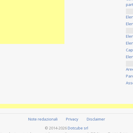
part
Ele
Elen
Ele
Elen
Cap
Ele
Are
Par
Ass
Note redazionali
Privacy
Disclaimer
© 2014-2026
Dotcube srl