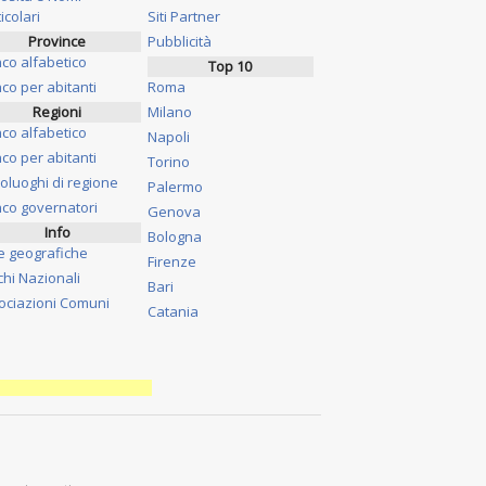
icolari
Siti Partner
Province
Pubblicità
nco alfabetico
Top 10
co per abitanti
Roma
Regioni
Milano
nco alfabetico
Napoli
co per abitanti
Torino
oluoghi di regione
Palermo
nco governatori
Genova
Info
Bologna
e geografiche
Firenze
chi Nazionali
Bari
ociazioni Comuni
Catania