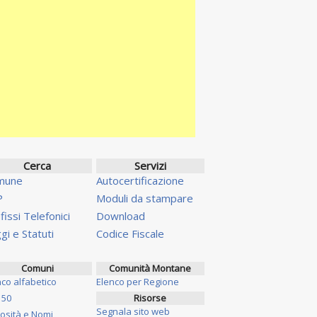
Cerca
Servizi
mune
Autocertificazione
P
Moduli da stampare
fissi Telefonici
Download
gi e Statuti
Codice Fiscale
Comuni
Comunità Montane
nco alfabetico
Elenco per Regione
 50
Risorse
Segnala sito web
iosità e Nomi