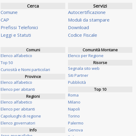
Cerca
Servizi
Comune
Autocertificazione
CAP
Moduli da stampare
Prefissi Telefonici
Download
Leggi e Statuti
Codice Fiscale
Comuni
Comunità Montane
Elenco alfabetico
Elenco per Regione
Top 50
Risorse
Segnala sito web
Curiosità e Nomi particolari
Siti Partner
Province
Elenco alfabetico
Pubblicità
Elenco per abitanti
Top 10
Roma
Regioni
Elenco alfabetico
Milano
Elenco per abitanti
Napoli
Capoluoghi di regione
Torino
Elenco governatori
Palermo
Info
Genova
Aree geografiche