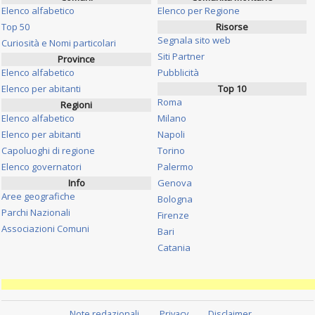
Elenco alfabetico
Elenco per Regione
Top 50
Risorse
Segnala sito web
Curiosità e Nomi particolari
Siti Partner
Province
Elenco alfabetico
Pubblicità
Elenco per abitanti
Top 10
Roma
Regioni
Elenco alfabetico
Milano
Elenco per abitanti
Napoli
Capoluoghi di regione
Torino
Elenco governatori
Palermo
Info
Genova
Aree geografiche
Bologna
Parchi Nazionali
Firenze
Associazioni Comuni
Bari
Catania
Note redazionali
Privacy
Disclaimer