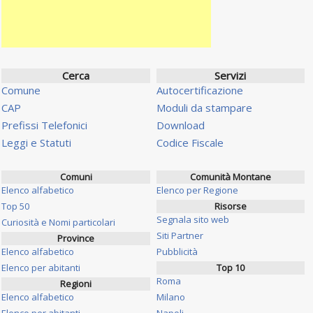
Cerca
Servizi
Comune
Autocertificazione
CAP
Moduli da stampare
Prefissi Telefonici
Download
Leggi e Statuti
Codice Fiscale
Comuni
Comunità Montane
Elenco alfabetico
Elenco per Regione
Top 50
Risorse
Segnala sito web
Curiosità e Nomi particolari
Siti Partner
Province
Elenco alfabetico
Pubblicità
Elenco per abitanti
Top 10
Roma
Regioni
Elenco alfabetico
Milano
Elenco per abitanti
Napoli