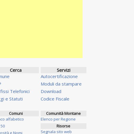
Cerca
Servizi
mune
Autocertificazione
P
Moduli da stampare
fissi Telefonici
Download
gi e Statuti
Codice Fiscale
Comuni
Comunità Montane
nco alfabetico
Elenco per Regione
 50
Risorse
Segnala sito web
iosità e Nomi