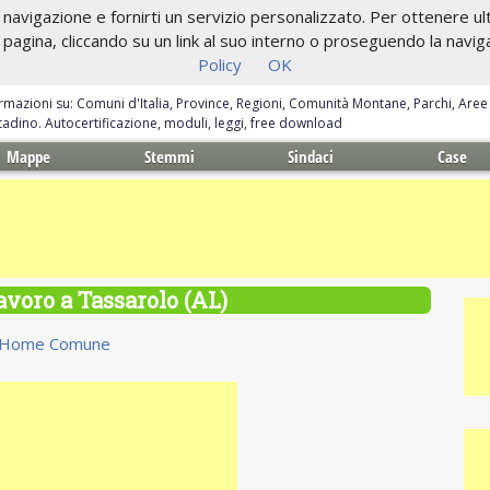
navigazione e fornirti un servizio personalizzato. Per ottenere ulte
gina, cliccando su un link al suo interno o proseguendo la navigazi
Policy
OK
ormazioni su: Comuni d'Italia, Province, Regioni, Comunità Montane, Parchi, Are
ittadino. Autocertificazione, moduli, leggi, free download
Mappe
Stemmi
Sindaci
Case
lavoro a Tassarolo (AL)
Home Comune