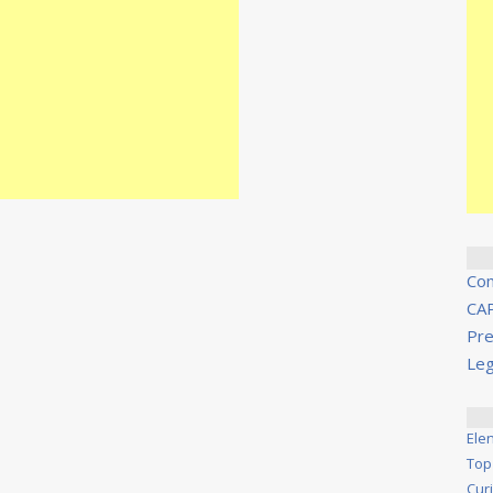
Co
CA
Pre
Leg
Ele
Top
Cur