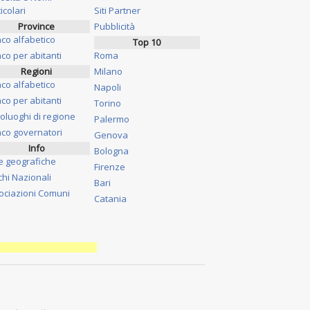
icolari
Siti Partner
Province
Pubblicità
nco alfabetico
Top 10
co per abitanti
Roma
Regioni
Milano
nco alfabetico
Napoli
co per abitanti
Torino
oluoghi di regione
Palermo
nco governatori
Genova
Info
Bologna
e geografiche
Firenze
chi Nazionali
Bari
ociazioni Comuni
Catania