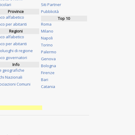
icolari
Siti Partner
Province
Pubblicità
nco alfabetico
Top 10
co per abitanti
Roma
Regioni
Milano
nco alfabetico
Napoli
co per abitanti
Torino
oluoghi di regione
Palermo
nco governatori
Genova
Info
Bologna
e geografiche
Firenze
chi Nazionali
Bari
ociazioni Comuni
Catania