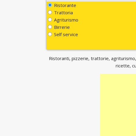
Ristorante
Trattoria
Agriturismo
Birrerie
Self service
Ristoranti, pizzerie, trattorie, agriturismo,
ricette, c