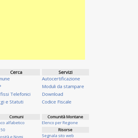
Cerca
Servizi
mune
Autocertificazione
P
Moduli da stampare
fissi Telefonici
Download
gi e Statuti
Codice Fiscale
Comuni
Comunità Montane
nco alfabetico
Elenco per Regione
 50
Risorse
Segnala sito web
iosità e Nomi