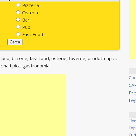
Pizzeria
Osteria
Bar
Pub
Fast Food
 pub, birrerie, fast food, osterie, taverne, prodotti tipici,
ucina tipica, gastronomia.
Co
CA
Pre
Leg
Ele
Top
Cur