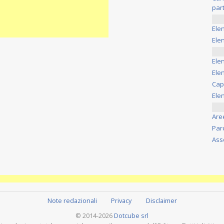
part
Ele
Elen
Ele
Elen
Cap
Ele
Are
Par
Ass
Note redazionali
Privacy
Disclaimer
© 2014-2026
Dotcube srl