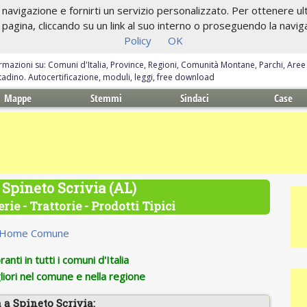
navigazione e fornirti un servizio personalizzato. Per ottenere ulte
gina, cliccando su un link al suo interno o proseguendo la navigazi
Policy
OK
ormazioni su: Comuni d'Italia, Province, Regioni, Comunità Montane, Parchi, Are
ittadino. Autocertificazione, moduli, leggi, free download
Mappe
Stemmi
Sindaci
Case
 Spineto Scrivia (AL)
rie - Trattorie - Prodotti Tipici
Home Comune
anti in tutti i comuni d'Italia
iori nel comune e nella regione
 a Spineto Scrivia: