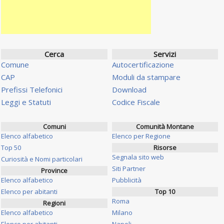
Cerca
Servizi
Comune
Autocertificazione
CAP
Moduli da stampare
Prefissi Telefonici
Download
Leggi e Statuti
Codice Fiscale
Comuni
Comunità Montane
Elenco alfabetico
Elenco per Regione
Top 50
Risorse
Segnala sito web
Curiosità e Nomi particolari
Siti Partner
Province
Elenco alfabetico
Pubblicità
Elenco per abitanti
Top 10
Roma
Regioni
Elenco alfabetico
Milano
Elenco per abitanti
Napoli