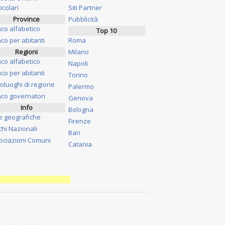
icolari
Siti Partner
Province
Pubblicità
nco alfabetico
Top 10
co per abitanti
Roma
Regioni
Milano
nco alfabetico
Napoli
co per abitanti
Torino
oluoghi di regione
Palermo
nco governatori
Genova
Info
Bologna
e geografiche
Firenze
chi Nazionali
Bari
ociazioni Comuni
Catania