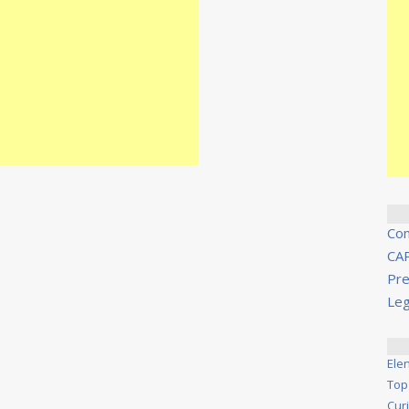
Co
CA
Pre
Leg
Ele
Top
Cur