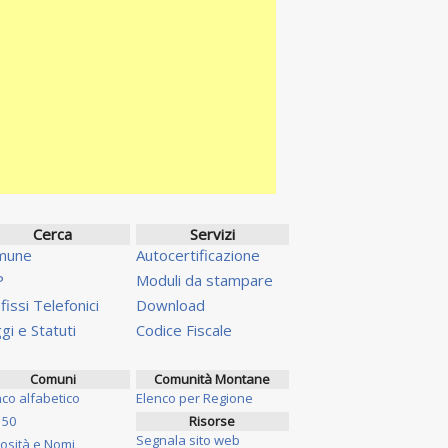
Cerca
Servizi
mune
Autocertificazione
P
Moduli da stampare
fissi Telefonici
Download
gi e Statuti
Codice Fiscale
Comuni
Comunità Montane
nco alfabetico
Elenco per Regione
 50
Risorse
Segnala sito web
iosità e Nomi