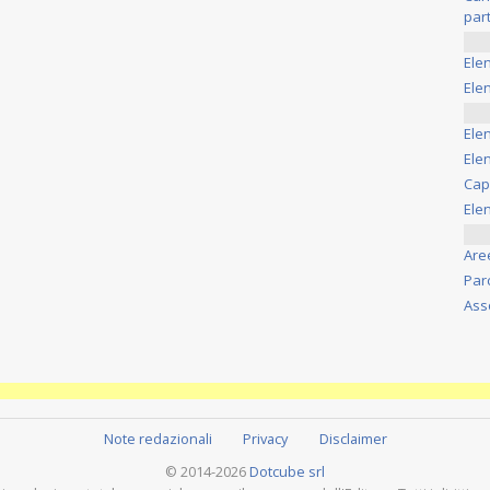
part
Ele
Elen
Ele
Elen
Cap
Ele
Are
Par
Ass
Note redazionali
Privacy
Disclaimer
© 2014-2026
Dotcube srl