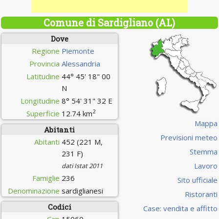
Comune di Sardigliano (AL)
Dove
Regione
Piemonte
Provincia
Alessandria
Latitudine
44° 45' 18" 00
N
Longitudine
8° 54' 31" 32 E
2
Superficie
12.74 km
Mappa
Abitanti
Previsioni meteo
Abitanti
452 (221 M,
Stemma
231 F)
Lavoro
dati Istat 2011
Famiglie
236
Sito ufficiale
Denominazione
sardiglianesi
Ristoranti
Codici
Case: vendita e affitto