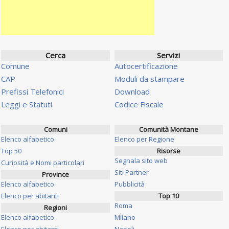
Cerca
Servizi
Comune
Autocertificazione
CAP
Moduli da stampare
Prefissi Telefonici
Download
Leggi e Statuti
Codice Fiscale
Comuni
Comunità Montane
Elenco alfabetico
Elenco per Regione
Top 50
Risorse
Segnala sito web
Curiosità e Nomi particolari
Siti Partner
Province
Elenco alfabetico
Pubblicità
Elenco per abitanti
Top 10
Roma
Regioni
Elenco alfabetico
Milano
Elenco per abitanti
Napoli