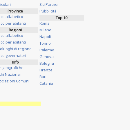
icolari
Siti Partner
Province
Pubblicità
nco alfabetico
Top 10
co per abitanti
Roma
Regioni
Milano
nco alfabetico
Napoli
co per abitanti
Torino
oluoghi di regione
Palermo
nco governatori
Genova
Info
Bologna
e geografiche
Firenze
chi Nazionali
Bari
ociazioni Comuni
Catania