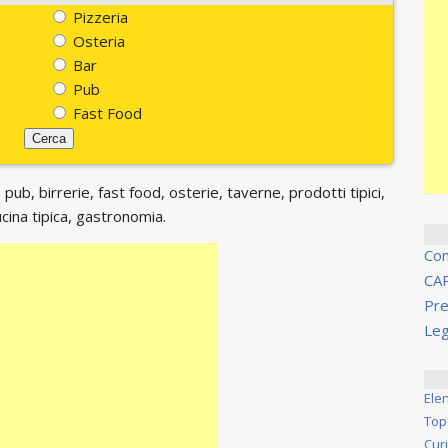
Pizzeria
Osteria
Bar
Pub
Fast Food
 pub, birrerie, fast food, osterie, taverne, prodotti tipici,
ucina tipica, gastronomia.
Co
CA
Pre
Leg
Ele
Top
Cur