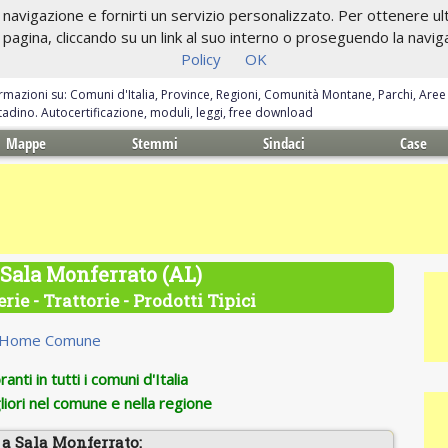
navigazione e fornirti un servizio personalizzato. Per ottenere ulte
gina, cliccando su un link al suo interno o proseguendo la navigazi
Policy
OK
ormazioni su: Comuni d'Italia, Province, Regioni, Comunità Montane, Parchi, Are
ittadino. Autocertificazione, moduli, leggi, free download
Mappe
Stemmi
Sindaci
Case
 Sala Monferrato (AL)
rie - Trattorie - Prodotti Tipici
Home Comune
anti in tutti i comuni d'Italia
iori nel comune e nella regione
 a Sala Monferrato: