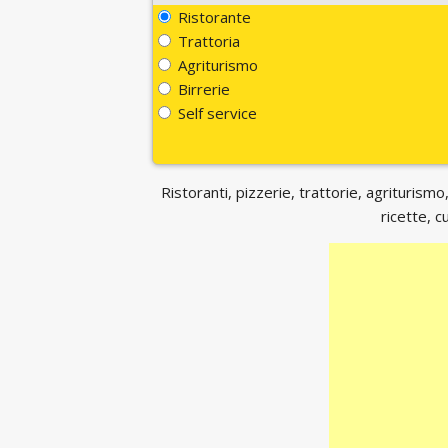
Ristorante
Trattoria
Agriturismo
Birrerie
Self service
Ristoranti, pizzerie, trattorie, agriturismo,
ricette, c