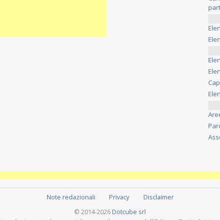
part
Ele
Elen
Ele
Elen
Cap
Ele
Are
Par
Ass
Note redazionali
Privacy
Disclaimer
© 2014-2026
Dotcube srl