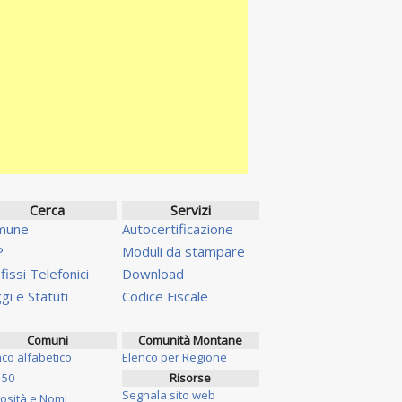
Cerca
Servizi
mune
Autocertificazione
P
Moduli da stampare
fissi Telefonici
Download
gi e Statuti
Codice Fiscale
Comuni
Comunità Montane
nco alfabetico
Elenco per Regione
 50
Risorse
Segnala sito web
iosità e Nomi