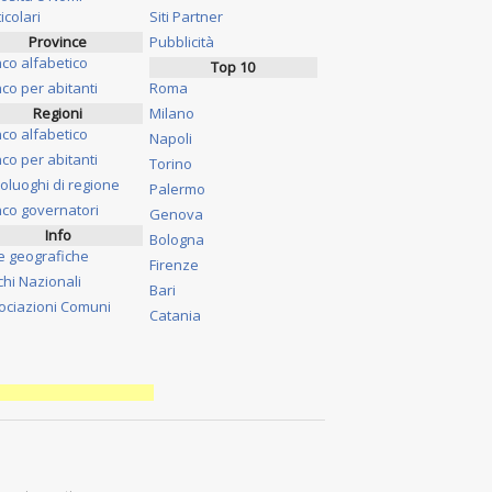
icolari
Siti Partner
Province
Pubblicità
nco alfabetico
Top 10
co per abitanti
Roma
Regioni
Milano
nco alfabetico
Napoli
co per abitanti
Torino
oluoghi di regione
Palermo
nco governatori
Genova
Info
Bologna
e geografiche
Firenze
chi Nazionali
Bari
ociazioni Comuni
Catania