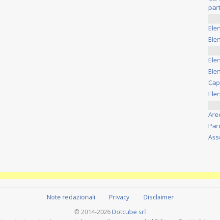
part
Ele
Elen
Ele
Elen
Cap
Ele
Are
Par
Ass
Note redazionali
Privacy
Disclaimer
© 2014-2026
Dotcube srl