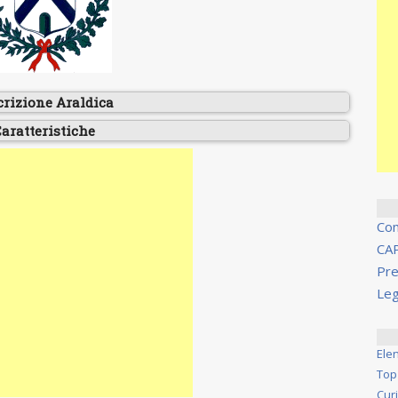
crizione Araldica
aratteristiche
Co
CA
Pre
Leg
Ele
Top
Cur