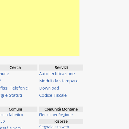
Cerca
Servizi
mune
Autocertificazione
P
Moduli da stampare
fissi Telefonici
Download
gi e Statuti
Codice Fiscale
Comuni
Comunità Montane
nco alfabetico
Elenco per Regione
 50
Risorse
Segnala sito web
iosità e Nomi