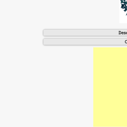
Des
C