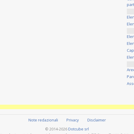
part
Ele
Elen
Ele
Elen
Cap
Ele
Are
Par
Ass
Note redazionali
Privacy
Disclaimer
© 2014-2026
Dotcube srl