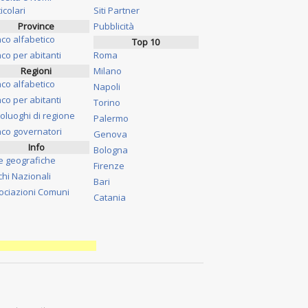
icolari
Siti Partner
Province
Pubblicità
nco alfabetico
Top 10
co per abitanti
Roma
Regioni
Milano
nco alfabetico
Napoli
co per abitanti
Torino
oluoghi di regione
Palermo
nco governatori
Genova
Info
Bologna
e geografiche
Firenze
chi Nazionali
Bari
ociazioni Comuni
Catania