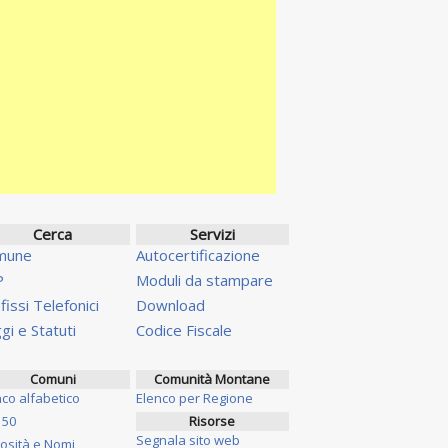
Cerca
Servizi
mune
Autocertificazione
P
Moduli da stampare
fissi Telefonici
Download
gi e Statuti
Codice Fiscale
Comuni
Comunità Montane
nco alfabetico
Elenco per Regione
 50
Risorse
Segnala sito web
iosità e Nomi