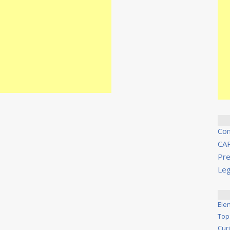
Co
CA
Pre
Leg
Ele
Top
Cur