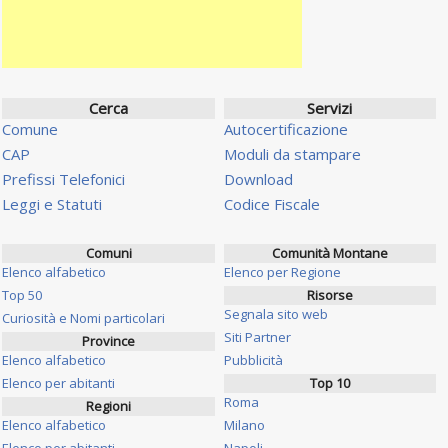
Cerca
Servizi
Comune
Autocertificazione
CAP
Moduli da stampare
Prefissi Telefonici
Download
Leggi e Statuti
Codice Fiscale
Comuni
Comunità Montane
Elenco alfabetico
Elenco per Regione
Top 50
Risorse
Segnala sito web
Curiosità e Nomi particolari
Siti Partner
Province
Elenco alfabetico
Pubblicità
Elenco per abitanti
Top 10
Roma
Regioni
Elenco alfabetico
Milano
Elenco per abitanti
Napoli