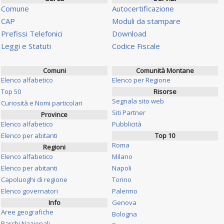
Comune
Autocertificazione
CAP
Moduli da stampare
Prefissi Telefonici
Download
Leggi e Statuti
Codice Fiscale
Comuni
Comunità Montane
Elenco alfabetico
Elenco per Regione
Top 50
Risorse
Segnala sito web
Curiosità e Nomi particolari
Siti Partner
Province
Elenco alfabetico
Pubblicità
Elenco per abitanti
Top 10
Roma
Regioni
Elenco alfabetico
Milano
Elenco per abitanti
Napoli
Capoluoghi di regione
Torino
Elenco governatori
Palermo
Info
Genova
Aree geografiche
Bologna
Parchi Nazionali