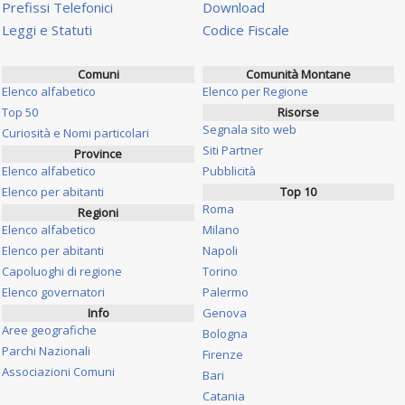
Prefissi Telefonici
Download
Leggi e Statuti
Codice Fiscale
Comuni
Comunità Montane
Elenco alfabetico
Elenco per Regione
Top 50
Risorse
Segnala sito web
Curiosità e Nomi particolari
Siti Partner
Province
Elenco alfabetico
Pubblicità
Elenco per abitanti
Top 10
Roma
Regioni
Elenco alfabetico
Milano
Elenco per abitanti
Napoli
Capoluoghi di regione
Torino
Elenco governatori
Palermo
Info
Genova
Aree geografiche
Bologna
Parchi Nazionali
Firenze
Associazioni Comuni
Bari
Catania