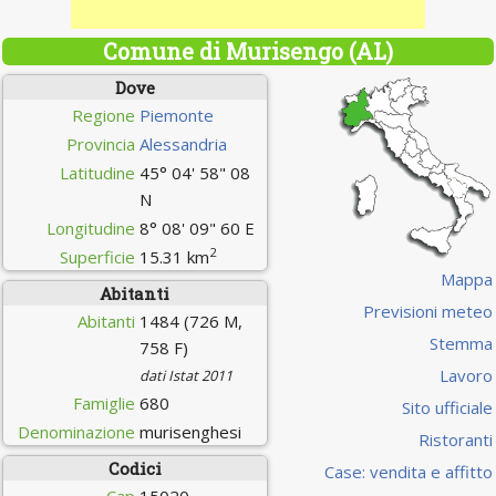
Comune di Murisengo (AL)
Dove
Regione
Piemonte
Provincia
Alessandria
Latitudine
45° 04' 58" 08
N
Longitudine
8° 08' 09" 60 E
2
Superficie
15.31 km
Mappa
Abitanti
Previsioni meteo
Abitanti
1484 (726 M,
Stemma
758 F)
Lavoro
dati Istat 2011
Famiglie
680
Sito ufficiale
Denominazione
murisenghesi
Ristoranti
Codici
Case: vendita e affitto