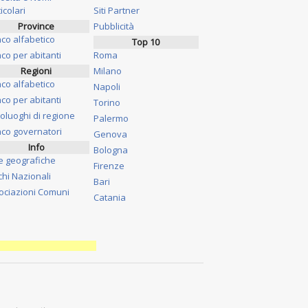
icolari
Siti Partner
Province
Pubblicità
nco alfabetico
Top 10
co per abitanti
Roma
Regioni
Milano
nco alfabetico
Napoli
co per abitanti
Torino
oluoghi di regione
Palermo
nco governatori
Genova
Info
Bologna
e geografiche
Firenze
chi Nazionali
Bari
ociazioni Comuni
Catania