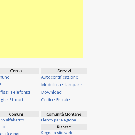
Cerca
Servizi
mune
Autocertificazione
P
Moduli da stampare
fissi Telefonici
Download
gi e Statuti
Codice Fiscale
Comuni
Comunità Montane
nco alfabetico
Elenco per Regione
 50
Risorse
Segnala sito web
iosità e Nomi