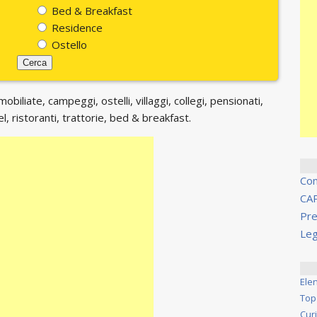
Bed & Breakfast
Residence
Ostello
biliate, campeggi, ostelli, villaggi, collegi, pensionati,
, ristoranti, trattorie, bed & breakfast.
Co
CA
Pre
Leg
Ele
Top
Cur