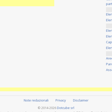
part
Ele
Elen
Ele
Elen
Cap
Ele
Are
Par
Ass
Note redazionali
Privacy
Disclaimer
© 2014-2026
Dotcube srl