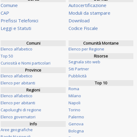
Comune
Autocertificazione
CAP
Moduli da stampare
Prefissi Telefonici
Download
Leggi e Statuti
Codice Fiscale
Comuni
Comunità Montane
Elenco alfabetico
Elenco per Regione
Top 50
Risorse
Segnala sito web
Curiosità e Nomi particolari
Siti Partner
Province
Elenco alfabetico
Pubblicità
Elenco per abitanti
Top 10
Roma
Regioni
Elenco alfabetico
Milano
Elenco per abitanti
Napoli
Capoluoghi di regione
Torino
Elenco governatori
Palermo
Info
Genova
Aree geografiche
Bologna
Parchi Nazionali