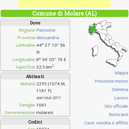
Comune di Molare (AL)
Dove
Regione
Piemonte
Provincia
Alessandria
Latitudine
44° 37' 10" 56
N
Longitudine
8° 36' 05" 76 E
2
Superficie
32.5 km
Mappa
Abitanti
Previsioni meteo
Abitanti
2255 (1074 M,
Stemma
1181 F)
Lavoro
dati Istat 2011
Famiglie
1061
Sito ufficiale
Denominazione
molaresi
Ristoranti
Codici
Case: vendita e affitto