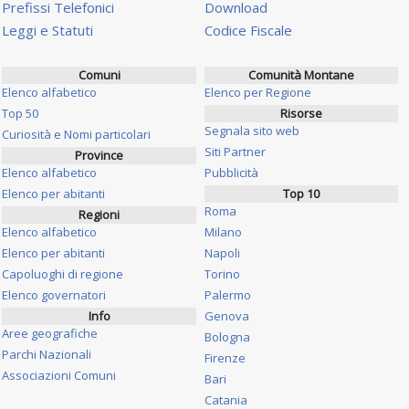
Prefissi Telefonici
Download
Leggi e Statuti
Codice Fiscale
Comuni
Comunità Montane
Elenco alfabetico
Elenco per Regione
Top 50
Risorse
Segnala sito web
Curiosità e Nomi particolari
Siti Partner
Province
Elenco alfabetico
Pubblicità
Elenco per abitanti
Top 10
Roma
Regioni
Elenco alfabetico
Milano
Elenco per abitanti
Napoli
Capoluoghi di regione
Torino
Elenco governatori
Palermo
Info
Genova
Aree geografiche
Bologna
Parchi Nazionali
Firenze
Associazioni Comuni
Bari
Catania