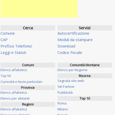
Cerca
Servizi
Comune
Autocertificazione
CAP
Moduli da stampare
Prefissi Telefonici
Download
Leggi e Statuti
Codice Fiscale
Comuni
Comunità Montane
Elenco alfabetico
Elenco per Regione
Top 50
Risorse
Segnala sito web
Curiosità e Nomi particolari
Siti Partner
Province
Elenco alfabetico
Pubblicità
Elenco per abitanti
Top 10
Roma
Regioni
Elenco alfabetico
Milano
Elenco per abitanti
Napoli