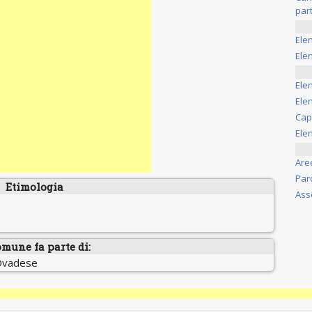
part
Ele
Elen
Ele
Elen
Cap
Ele
Are
Par
Etimologia
Ass
omune fa parte di:
 Ovadese