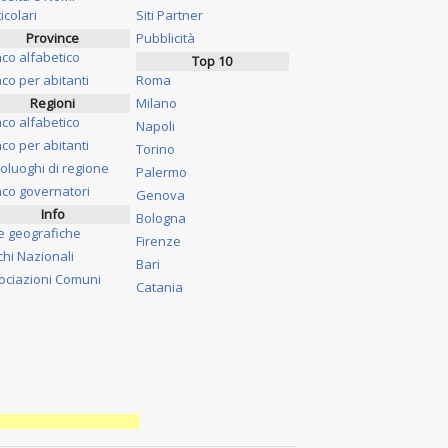
icolari
Siti Partner
Province
Pubblicità
nco alfabetico
Top 10
co per abitanti
Roma
Regioni
Milano
nco alfabetico
Napoli
co per abitanti
Torino
oluoghi di regione
Palermo
nco governatori
Genova
Info
Bologna
e geografiche
Firenze
chi Nazionali
Bari
ociazioni Comuni
Catania