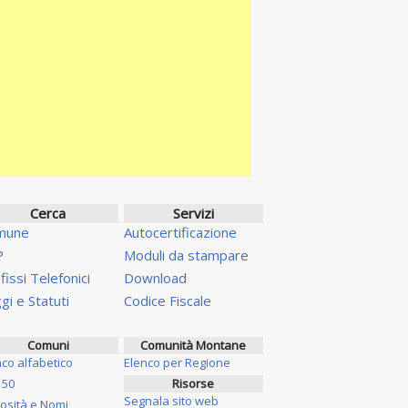
Cerca
Servizi
mune
Autocertificazione
P
Moduli da stampare
fissi Telefonici
Download
gi e Statuti
Codice Fiscale
Comuni
Comunità Montane
nco alfabetico
Elenco per Regione
 50
Risorse
Segnala sito web
iosità e Nomi