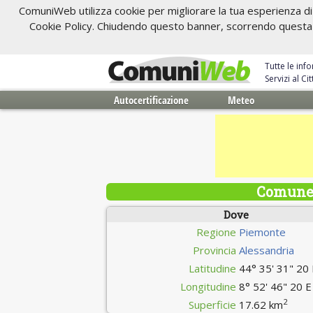
ComuniWeb utilizza cookie per migliorare la tua esperienza di 
Cookie Policy. Chiudendo questo banner, scorrendo questa pa
Tutte le inf
Servizi al C
Autocertificazione
Meteo
Comune 
Dove
Regione
Piemonte
Provincia
Alessandria
Latitudine
44° 35' 31" 20
Longitudine
8° 52' 46" 20 E
2
Superficie
17.62 km