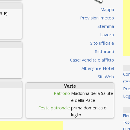
Mappa
3 F)
Previsioni meteo
Stemma
Lavoro
Sito ufficiale
Ristoranti
Case: vendita e affitto
Alberghi e Hotel
Co
Siti Web
CA
Varie
Pre
Patrono
Madonna della Salute
Leg
e della Pace
Festa patronale
prima domenica di
luglio
Ele
Top
Cur