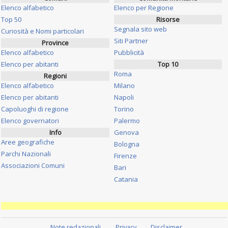
Elenco alfabetico
Elenco per Regione
Top 50
Risorse
Segnala sito web
Curiosità e Nomi particolari
Siti Partner
Province
Elenco alfabetico
Pubblicità
Elenco per abitanti
Top 10
Roma
Regioni
Elenco alfabetico
Milano
Elenco per abitanti
Napoli
Capoluoghi di regione
Torino
Elenco governatori
Palermo
Info
Genova
Aree geografiche
Bologna
Parchi Nazionali
Firenze
Associazioni Comuni
Bari
Catania
Note redazionali
Privacy
Disclaimer