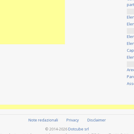
part
Ele
Elen
Ele
Elen
Cap
Ele
Are
Par
Ass
Note redazionali
Privacy
Disclaimer
© 2014-2026
Dotcube srl