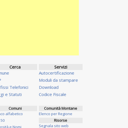
Cerca
Servizi
mune
Autocertificazione
P
Moduli da stampare
fissi Telefonici
Download
gi e Statuti
Codice Fiscale
Comuni
Comunità Montane
nco alfabetico
Elenco per Regione
 50
Risorse
Segnala sito web
iosità e Nomi