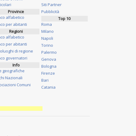
icolari
Siti Partner
Province
Pubblicità
nco alfabetico
Top 10
co per abitanti
Roma
Regioni
Milano
nco alfabetico
Napoli
co per abitanti
Torino
oluoghi di regione
Palermo
nco governatori
Genova
Info
Bologna
e geografiche
Firenze
chi Nazionali
Bari
ociazioni Comuni
Catania