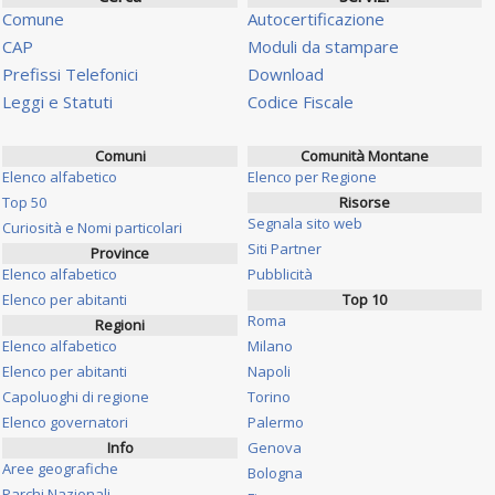
Comune
Autocertificazione
CAP
Moduli da stampare
Prefissi Telefonici
Download
Leggi e Statuti
Codice Fiscale
Comuni
Comunità Montane
Elenco alfabetico
Elenco per Regione
Top 50
Risorse
Segnala sito web
Curiosità e Nomi particolari
Siti Partner
Province
Elenco alfabetico
Pubblicità
Elenco per abitanti
Top 10
Roma
Regioni
Elenco alfabetico
Milano
Elenco per abitanti
Napoli
Capoluoghi di regione
Torino
Elenco governatori
Palermo
Info
Genova
Aree geografiche
Bologna
Parchi Nazionali