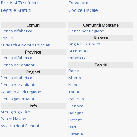
Prefissi Telefonici
Download
Leggi e Statuti
Codice Fiscale
Comuni
Comunità Montane
Elenco alfabetico
Elenco per Regione
Top 50
Risorse
Segnala sito web
Curiosità e Nomi particolari
Siti Partner
Province
Elenco alfabetico
Pubblicità
Elenco per abitanti
Top 10
Roma
Regioni
Elenco alfabetico
Milano
Elenco per abitanti
Napoli
Capoluoghi di regione
Torino
Elenco governatori
Palermo
Info
Genova
Aree geografiche
Bologna
Parchi Nazionali
Firenze
Associazioni Comuni
Bari
Catania