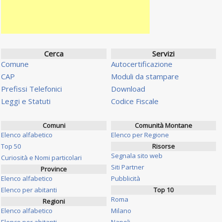
Cerca
Servizi
Comune
Autocertificazione
CAP
Moduli da stampare
Prefissi Telefonici
Download
Leggi e Statuti
Codice Fiscale
Comuni
Comunità Montane
Elenco alfabetico
Elenco per Regione
Top 50
Risorse
Segnala sito web
Curiosità e Nomi particolari
Siti Partner
Province
Elenco alfabetico
Pubblicità
Elenco per abitanti
Top 10
Roma
Regioni
Elenco alfabetico
Milano
Elenco per abitanti
Napoli