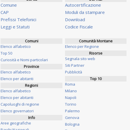
Comune
Autocertificazione
CAP
Moduli da stampare
Prefissi Telefonici
Download
Leggi e Statuti
Codice Fiscale
Comuni
Comunità Montane
Elenco alfabetico
Elenco per Regione
Top 50
Risorse
Segnala sito web
Curiosità e Nomi particolari
Siti Partner
Province
Elenco alfabetico
Pubblicità
Elenco per abitanti
Top 10
Roma
Regioni
Elenco alfabetico
Milano
Elenco per abitanti
Napoli
Capoluoghi di regione
Torino
Elenco governatori
Palermo
Info
Genova
Aree geografiche
Bologna
Parchi Nazionali