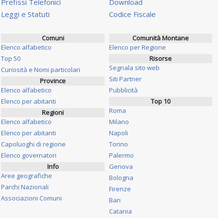
Prefissi Telefonici
Download
Leggi e Statuti
Codice Fiscale
Comuni
Comunità Montane
Elenco alfabetico
Elenco per Regione
Top 50
Risorse
Segnala sito web
Curiosità e Nomi particolari
Siti Partner
Province
Elenco alfabetico
Pubblicità
Elenco per abitanti
Top 10
Roma
Regioni
Elenco alfabetico
Milano
Elenco per abitanti
Napoli
Capoluoghi di regione
Torino
Elenco governatori
Palermo
Info
Genova
Aree geografiche
Bologna
Parchi Nazionali
Firenze
Associazioni Comuni
Bari
Catania